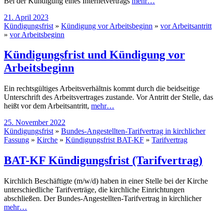
Bei der Kündigung eines Internetvertrags
mehr…
21. April 2023
Kündigungsfrist
»
Kündigung vor Arbeitsbeginn
»
vor Arbeitsantritt
»
vor Arbeitsbeginn
Kündigungsfrist und Kündigung vor
Arbeitsbeginn
Ein rechtsgültiges Arbeitsverhältnis kommt durch die beidseitige
Unterschrift des Arbeitsvertrages zustande. Vor Antritt der Stelle, das
heißt vor dem Arbeitsantritt,
mehr…
25. November 2022
Kündigungsfrist
»
Bundes-Angestellten-Tarifvertrag in kirchlicher
Fassung
»
Kirche
»
Kündigungsfrist BAT-KF
»
Tarifvertrag
BAT-KF Kündigungsfrist (Tarifvertrag)
Kirchlich Beschäftigte (m/w/d) haben in einer Stelle bei der Kirche
unterschiedliche Tarifverträge, die kirchliche Einrichtungen
abschließen. Der Bundes-Angestellten-Tarifvertrag in kirchlicher
mehr…