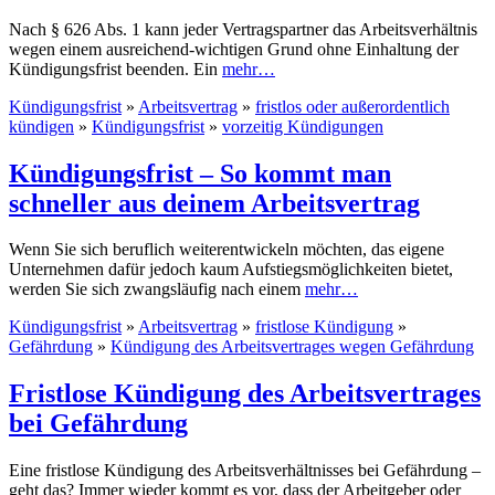
Nach § 626 Abs. 1 kann jeder Vertragspartner das Arbeitsverhältnis
wegen einem ausreichend-wichtigen Grund ohne Einhaltung der
Kündigungsfrist beenden. Ein
mehr…
Kündigungsfrist
»
Arbeitsvertrag
»
fristlos oder außerordentlich
kündigen
»
Kündigungsfrist
»
vorzeitig Kündigungen
Kündigungsfrist – So kommt man
schneller aus deinem Arbeitsvertrag
Wenn Sie sich beruflich weiterentwickeln möchten, das eigene
Unternehmen dafür jedoch kaum Aufstiegsmöglichkeiten bietet,
werden Sie sich zwangsläufig nach einem
mehr…
Kündigungsfrist
»
Arbeitsvertrag
»
fristlose Kündigung
»
Gefährdung
»
Kündigung des Arbeitsvertrages wegen Gefährdung
Fristlose Kündigung des Arbeitsvertrages
bei Gefährdung
Eine fristlose Kündigung des Arbeitsverhältnisses bei Gefährdung –
geht das? Immer wieder kommt es vor, dass der Arbeitgeber oder