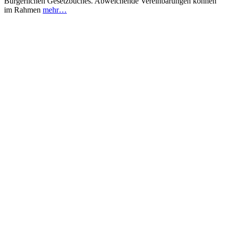
Bürgerlichen Gesetzbuches. Abweichende Vereinbarungen können
im Rahmen
mehr…